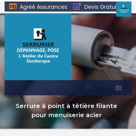
Agréé Assurances
Devis Gratuit
Permut
la
Serrure à point à têtière filante
naviga
pour menuiserie acier