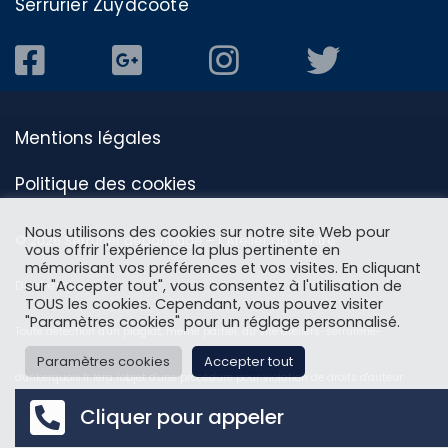
Serrurier Zuydcoote
Mentions légales
Politique des cookies
Nous utilisons des cookies sur notre site Web pour
© 2026 Serrurier dépannage – L'Atelier du Centre
vous offrir l'expérience la plus pertinente en
mémorisant vos préférences et vos visites. En cliquant
Dunkerque
sur "Accepter tout", vous consentez à l'utilisation de
TOUS les cookies. Cependant, vous pouvez visiter
"Paramètres cookies" pour un réglage personnalisé.
Toute détection d'un plagiat, meme partiel, du site ateliers-serrurerie-
Paramètres cookies
Accepter tout
dunkerquois.fr fera l'objet d'une procédure pour violation de droits d'auteur
Cliquer pour appeler
et contrefaçon sans avertissement.