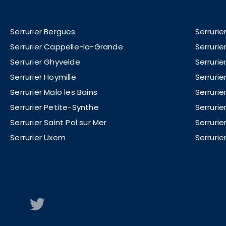
Serrurier Bergues
Serrurie
Serrurier Cappelle-la-Grande
Serruri
Serrurier Ghyvelde
Serrurie
Serrurier Hoymille
Serrurie
Serrurier Malo les Bains
Serrurie
Serrurier Petite-Synthe
Serrurie
Serrurier Saint Pol sur Mer
Serrurie
Serrurier Uxem
Serruri