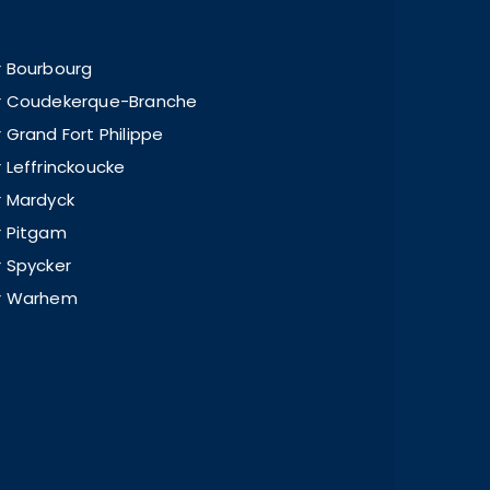
r Bourbourg
er Coudekerque-Branche
r Grand Fort Philippe
r Leffrinckoucke
r Mardyck
r Pitgam
r Spycker
er Warhem